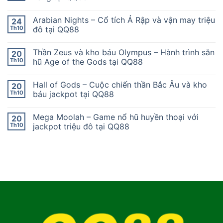
Arabian Nights – Cổ tích Ả Rập và vận may triệu
24
Th10
đô tại QQ88
Thần Zeus và kho báu Olympus – Hành trình săn
20
Th10
hũ Age of the Gods tại QQ88
Hall of Gods – Cuộc chiến thần Bắc Âu và kho
20
Th10
báu jackpot tại QQ88
Mega Moolah – Game nổ hũ huyền thoại với
20
Th10
jackpot triệu đô tại QQ88