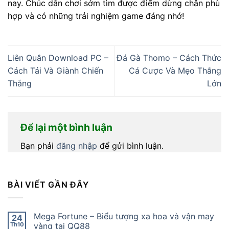
nay. Chúc dân chơi sớm tìm được điểm dừng chân phù
hợp và có những trải nghiệm game đáng nhớ!
Liên Quân Download PC –
Đá Gà Thomo – Cách Thức
Cách Tải Và Giành Chiến
Cá Cược Và Mẹo Thắng
Thắng
Lớn
Để lại một bình luận
Bạn phải
đăng nhập
để gửi bình luận.
BÀI VIẾT GẦN ĐÂY
Mega Fortune – Biểu tượng xa hoa và vận may
24
Th10
vàng tại QQ88