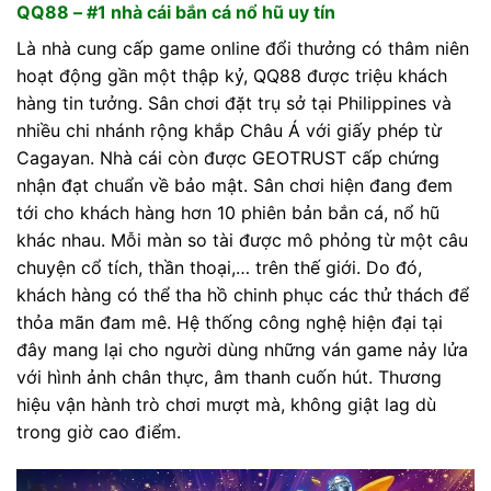
QQ88 – #1 nhà cái bắn cá nổ hũ uy tín
Là nhà cung cấp game online đổi thưởng có thâm niên
hoạt động gần một thập kỷ, QQ88 được triệu khách
hàng tin tưởng. Sân chơi đặt trụ sở tại Philippines và
nhiều chi nhánh rộng khắp Châu Á với giấy phép từ
Cagayan. Nhà cái còn được GEOTRUST cấp chứng
nhận đạt chuẩn về bảo mật. Sân chơi hiện đang đem
tới cho khách hàng hơn 10 phiên bản bắn cá, nổ hũ
khác nhau. Mỗi màn so tài được mô phỏng từ một câu
chuyện cổ tích, thần thoại,… trên thế giới. Do đó,
khách hàng có thể tha hồ chinh phục các thử thách để
thỏa mãn đam mê. Hệ thống công nghệ hiện đại tại
đây mang lại cho người dùng những ván game nảy lửa
với hình ảnh chân thực, âm thanh cuốn hút. Thương
hiệu vận hành trò chơi mượt mà, không giật lag dù
trong giờ cao điểm.