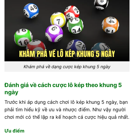
Khám phá về dạng cược kép khung 5 ngày
Đánh giá về cách cược lô kép theo khung 5
ngày
Trước khi áp dụng cách chơi lô kép khung 5 ngày, bạn
phải tìm hiểu kỹ về ưu và nhược điểm. Như vậy người
chơi mới có thể lập ra kế hoạch cá cược hiệu quả nhất.
Ưu điểm