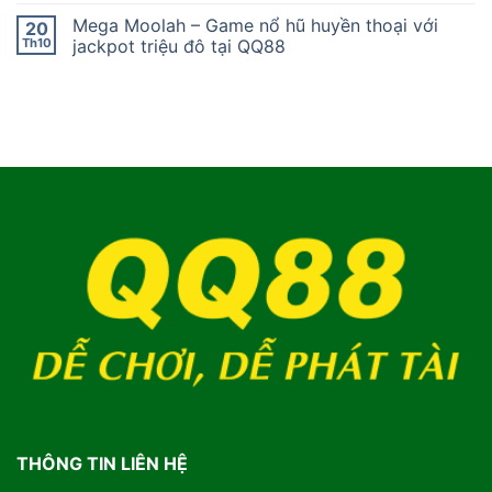
Mega Moolah – Game nổ hũ huyền thoại với
20
Th10
jackpot triệu đô tại QQ88
THÔNG TIN LIÊN HỆ