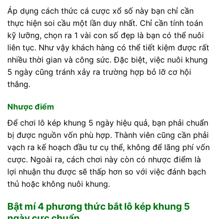
Áp dụng cách thức cá cược xổ số này bạn chỉ cần
thực hiện soi cầu một lần duy nhất. Chỉ cần tính toán
kỹ lưỡng, chọn ra 1 vài con số đẹp là bạn có thể nuôi
liên tục. Như vậy khách hàng có thể tiết kiệm được rất
nhiều thời gian và công sức. Đặc biệt, việc nuôi khung
5 ngày cũng tránh xảy ra trường hợp bỏ lỡ cơ hội
thắng.
Nhược điểm
Để chơi lô kép khung 5 ngày hiệu quả, bạn phải chuẩn
bị được nguồn vốn phù hợp. Thành viên cũng cần phải
vạch ra kế hoạch đầu tư cụ thể, không để lãng phí vốn
cược. Ngoài ra, cách chơi này còn có nhược điểm là
lợi nhuận thu được sẽ thấp hơn so với việc đánh bạch
thủ hoặc không nuôi khung.
Bật mí 4 phương thức bắt lô kép khung 5
ngày cực chuẩn