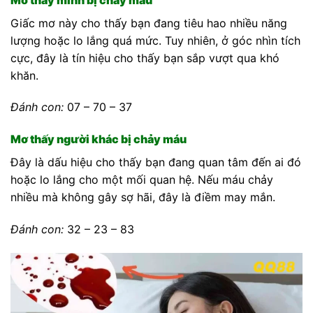
Giấc mơ này cho thấy bạn đang tiêu hao nhiều năng
lượng hoặc lo lắng quá mức. Tuy nhiên, ở góc nhìn tích
cực, đây là tín hiệu cho thấy bạn sắp vượt qua khó
khăn.
Đánh con:
07 – 70 – 37
Mơ thấy người khác bị chảy máu
Đây là dấu hiệu cho thấy bạn đang quan tâm đến ai đó
hoặc lo lắng cho một mối quan hệ. Nếu máu chảy
nhiều mà không gây sợ hãi, đây là điềm may mắn.
Đánh con:
32 – 23 – 83