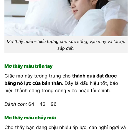
Mơ thấy máu – biểu tượng cho sức sống, vận may và tài lộc
sắp đến.
Mơ thấy máu trên tay
Giấc mơ này tượng trưng cho
thành quả đạt được
bằng nỗ lực của bản thân
. Đây là dấu hiệu tốt, báo
hiệu thành công trong công việc hoặc tài chính.
Đánh con:
64 – 46 – 96
Mơ thấy máu chảy mũi
Cho thấy bạn đang chịu nhiều áp lực, cần nghỉ ngơi và