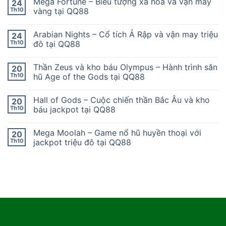
Mega Fortune – Biểu tượng xa hoa và vận may
24
Th10
vàng tại QQ88
Arabian Nights – Cổ tích Ả Rập và vận may triệu
24
Th10
đô tại QQ88
Thần Zeus và kho báu Olympus – Hành trình săn
20
Th10
hũ Age of the Gods tại QQ88
Hall of Gods – Cuộc chiến thần Bắc Âu và kho
20
Th10
báu jackpot tại QQ88
Mega Moolah – Game nổ hũ huyền thoại với
20
Th10
jackpot triệu đô tại QQ88