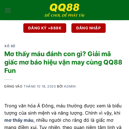
Bỏ
qua
nội
dung
ĐĂNG KÝ +888K
ĐĂNG NHẬP
XỔ SỐ
Mơ thấy máu đánh con gì? Giải mã
giấc mơ báo hiệu vận may cùng QQ88
Fun
ĐĂNG VÀO
THÁNG 10 18, 2025
BỞI
ADMIN
Trong văn hóa Á Đông, máu thường được xem là biểu
tượng của sinh mệnh và năng lượng. Chính vì vậy, khi
mơ thấy máu
, nhiều người cho rằng đó là giấc mơ
mang điềm xui. Tuy nhiên, theo quan niệm tâm linh và