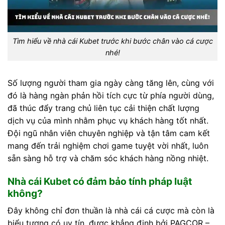
Tìm hiểu về nhà cái Kubet trước khi bước chân vào cá cược
nhé!
Số lượng người tham gia ngày càng tăng lên, cùng với
đó là hàng ngàn phản hồi tích cực từ phía người dùng,
đã thúc đẩy trang chủ liên tục cải thiện chất lượng
dịch vụ của mình nhằm phục vụ khách hàng tốt nhất.
Đội ngũ nhân viên chuyên nghiệp và tận tâm cam kết
mang đến trải nghiệm chơi game tuyệt vời nhất, luôn
sẵn sàng hỗ trợ và chăm sóc khách hàng nồng nhiệt.
Nhà cái Kubet có đảm bảo tính pháp luật
không?
Đây không chỉ đơn thuần là nhà cái cá cược mà còn là
biểu tượng có uy tín, được khẳng định bởi PAGCOR –