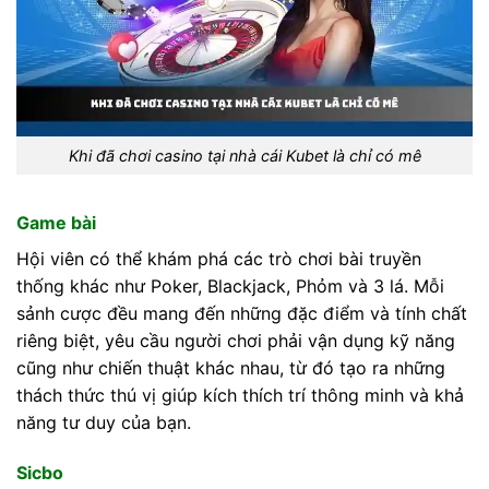
Khi đã chơi casino tại nhà cái Kubet là chỉ có mê
Game bài
Hội viên có thể khám phá các trò chơi bài truyền
thống khác như Poker, Blackjack, Phỏm và 3 lá. Mỗi
sảnh cược đều mang đến những đặc điểm và tính chất
riêng biệt, yêu cầu người chơi phải vận dụng kỹ năng
cũng như chiến thuật khác nhau, từ đó tạo ra những
thách thức thú vị giúp kích thích trí thông minh và khả
năng tư duy của bạn.
Sicbo