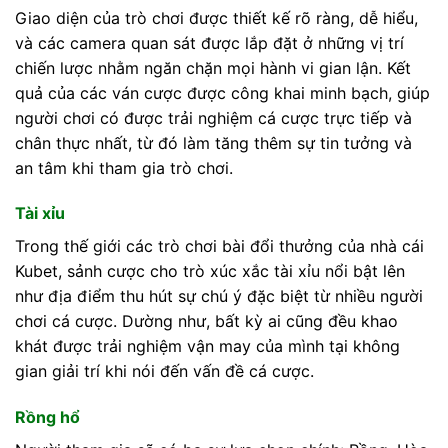
Giao diện của trò chơi được thiết kế rõ ràng, dễ hiểu,
và các camera quan sát được lắp đặt ở những vị trí
chiến lược nhằm ngăn chặn mọi hành vi gian lận. Kết
quả của các ván cược được công khai minh bạch, giúp
người chơi có được trải nghiệm cá cược trực tiếp và
chân thực nhất, từ đó làm tăng thêm sự tin tưởng và
an tâm khi tham gia trò chơi.
Tài xỉu
Trong thế giới các trò chơi bài đổi thưởng của nhà cái
Kubet, sảnh cược cho trò xúc xắc tài xỉu nổi bật lên
như địa điểm thu hút sự chú ý đặc biệt từ nhiều người
chơi cá cược. Dường như, bất kỳ ai cũng đều khao
khát được trải nghiệm vận may của mình tại không
gian giải trí khi nói đến vấn đề cá cược.
Rồng hổ