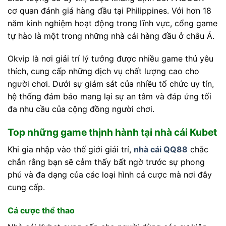
cơ quan đánh giá hàng đầu tại Philippines. Với hơn 18
năm kinh nghiệm hoạt động trong lĩnh vực, cổng game
tự hào là một trong những nhà cái hàng đầu ở châu Á.
Okvip là nơi giải trí lý tưởng được nhiều game thủ yêu
thích, cung cấp những dịch vụ chất lượng cao cho
người chơi. Dưới sự giám sát của nhiều tổ chức uy tín,
hệ thống đảm bảo mang lại sự an tâm và đáp ứng tối
đa nhu cầu của cộng đồng người chơi.
Top những game thịnh hành tại nhà cái Kubet
Khi gia nhập vào thế giới giải trí,
nhà cái QQ88
chắc
chắn rằng bạn sẽ cảm thấy bất ngờ trước sự phong
phú và đa dạng của các loại hình cá cược mà nơi đây
cung cấp.
Cá cược thể thao