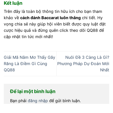
Kết luận
Trên đây là toàn bộ thông tin hữu ích cho bạn tham
khảo về
cách đánh Baccarat luôn thắng
chi tiết. Hy
vọng chia sẻ này giúp hội viên biết được quy luật đặt
cược hiệu quả và đừng quên click theo dõi QQ88 để
cập nhật tin tức mới nhất!
Giải Mã Nằm Mơ Thấy Gãy
Nuôi Đề 3 Càng Là Gì?
Răng Là Điềm Gì Cùng
Phương Pháp Dự Đoán Mới
QQ88
Nhất
Để lại một bình luận
Bạn phải
đăng nhập
để gửi bình luận.