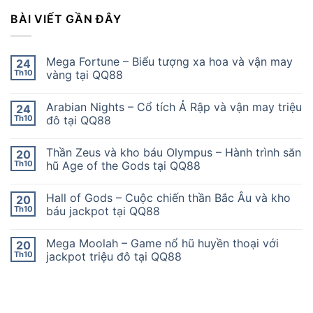
BÀI VIẾT GẦN ĐÂY
Mega Fortune – Biểu tượng xa hoa và vận may
24
Th10
vàng tại QQ88
Arabian Nights – Cổ tích Ả Rập và vận may triệu
24
Th10
đô tại QQ88
Thần Zeus và kho báu Olympus – Hành trình săn
20
Th10
hũ Age of the Gods tại QQ88
Hall of Gods – Cuộc chiến thần Bắc Âu và kho
20
Th10
báu jackpot tại QQ88
Mega Moolah – Game nổ hũ huyền thoại với
20
Th10
jackpot triệu đô tại QQ88