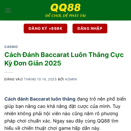
Bỏ
qua
nội
dung
ĐĂNG KÝ +888K
ĐĂNG NHẬP
CASINO
Cách Đánh Baccarat Luôn Thắng Cực
Kỳ Đơn Giản 2025
ĐĂNG VÀO
THÁNG 10 14, 2025
BỞI
ADMIN
Cách đánh Baccarat luôn thắng
đang trở nên phổ biến
giúp bạn nâng cao khả năng đặt cược của mình. Tuy
nhiên không phải hội viên nào cũng nắm rõ phương
pháp chơi chuẩn xác. Ngay sau đây cùng QQ88 tìm
hiểu về chiến thuật chơi game hấp dẫn này.