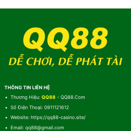
THÔNG TIN LIÊN HỆ
Thương Hiệu:
QQ88
- QQ88.Com
Số Điện Thoại: 0911121612
Website: https://qq88-casino.site/
Email:
qq88@gmail.com