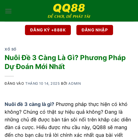
Bỏ
qua
nội
dung
ĐĂNG KÝ +888K
ĐĂNG NHẬP
XỔ SỐ
Nuôi Đề 3 Càng Là Gì? Phương Pháp
Dự Đoán Mới Nhất
ĐĂNG VÀO
THÁNG 10 14, 2025
BỞI
ADMIN
Nuôi đề 3 càng là gì?
Phương pháp thực hiện có khó
không? Chúng có thật sự hiệu quả không? Đang là
những chủ đề được bàn tán sôi nổi trên khắp các diễn
đàn cá cược. Hiểu được nhu cầu này, QQ88 sẽ mang
đến cho bạn câu trả lời chính xác nhất qua bài viết