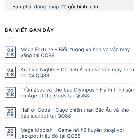
Bạn phải
đăng nhập
để gửi bình luận.
BÀI VIẾT GẦN ĐÂY
Mega Fortune – Biểu tượng xa hoa và vận may
24
Th10
vàng tại QQ88
Arabian Nights – Cổ tích Ả Rập và vận may triệu
24
Th10
đô tại QQ88
Thần Zeus và kho báu Olympus – Hành trình săn
20
Th10
hũ Age of the Gods tại QQ88
Hall of Gods – Cuộc chiến thần Bắc Âu và kho
20
Th10
báu jackpot tại QQ88
Mega Moolah – Game nổ hũ huyền thoại với
20
Th10
jackpot triệu đô tại QQ88