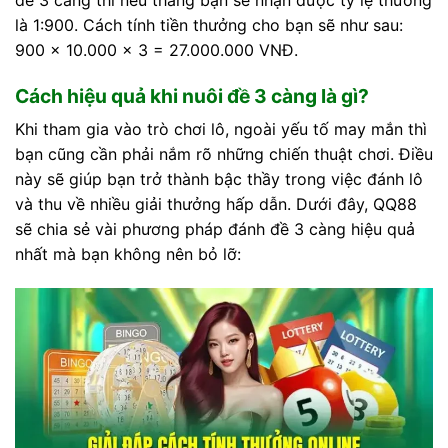
là 1:900. Cách tính tiền thưởng cho bạn sẽ như sau:
900 x 10.000 x 3 = 27.000.000 VNĐ.
Cách hiệu quả khi nuôi đề 3 càng là gì?
Khi tham gia vào trò chơi lô, ngoài yếu tố may mắn thì
bạn cũng cần phải nắm rõ những chiến thuật chơi. Điều
này sẽ giúp bạn trở thành bậc thầy trong việc đánh lô
và thu về nhiều giải thưởng hấp dẫn. Dưới đây, QQ88
sẽ chia sẻ vài phương pháp đánh đề 3 càng hiệu quả
nhất mà bạn không nên bỏ lỡ: