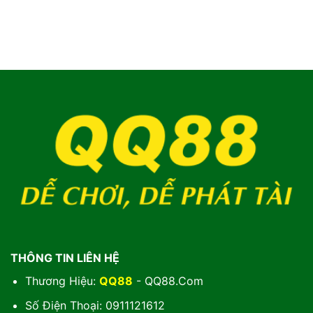
THÔNG TIN LIÊN HỆ
Thương Hiệu:
QQ88
- QQ88.Com
Số Điện Thoại: 0911121612