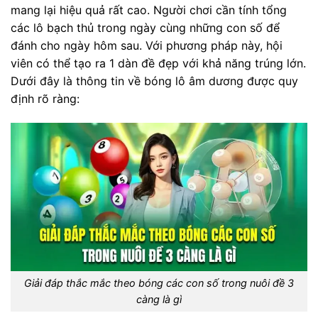
mang lại hiệu quả rất cao. Người chơi cần tính tổng
các lô bạch thủ trong ngày cùng những con số để
đánh cho ngày hôm sau. Với phương pháp này, hội
viên có thể tạo ra 1 dàn đề đẹp với khả năng trúng lớn.
Dưới đây là thông tin về bóng lô âm dương được quy
định rõ ràng:
Giải đáp thắc mắc theo bóng các con số trong nuôi đề 3
càng là gì